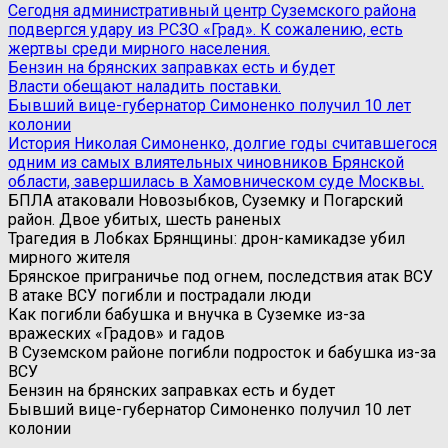
Сегодня административный центр Суземского района
подвергся удару из РСЗО «Град». К сожалению, есть
жертвы среди мирного населения.
Бензин на брянских заправках есть и будет
Власти обещают наладить поставки.
Бывший вице-губернатор Симоненко получил 10 лет
колонии
История Николая Симоненко, долгие годы считавшегося
одним из самых влиятельных чиновников Брянской
области, завершилась в Хамовническом суде Москвы.
БПЛА атаковали Новозыбков, Суземку и Погарский
район. Двое убитых, шесть раненых
Трагедия в Лобках Брянщины: дрон-камикадзе убил
мирного жителя
Брянское приграничье под огнем, последствия атак ВСУ
В атаке ВСУ погибли и пострадали люди
Как погибли бабушка и внучка в Суземке из-за
вражеских «Градов» и гадов
В Суземском районе погибли подросток и бабушка из-за
ВСУ
Бензин на брянских заправках есть и будет
Бывший вице-губернатор Симоненко получил 10 лет
колонии