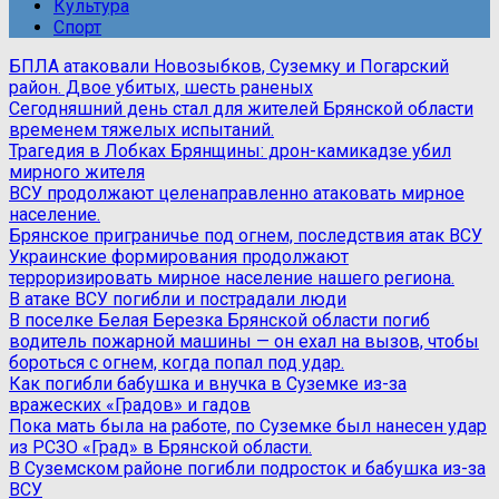
Культура
Спорт
БПЛА атаковали Новозыбков, Суземку и Погарский
район. Двое убитых, шесть раненых
Сегодняшний день стал для жителей Брянской области
временем тяжелых испытаний.
Трагедия в Лобках Брянщины: дрон-камикадзе убил
мирного жителя
ВСУ продолжают целенаправленно атаковать мирное
население.
Брянское приграничье под огнем, последствия атак ВСУ
Украинские формирования продолжают
терроризировать мирное население нашего региона.
В атаке ВСУ погибли и пострадали люди
В поселке Белая Березка Брянской области погиб
водитель пожарной машины — он ехал на вызов, чтобы
бороться с огнем, когда попал под удар.
Как погибли бабушка и внучка в Суземке из-за
вражеских «Градов» и гадов
Пока мать была на работе, по Суземке был нанесен удар
из РСЗО «Град» в Брянской области.
В Суземском районе погибли подросток и бабушка из-за
ВСУ