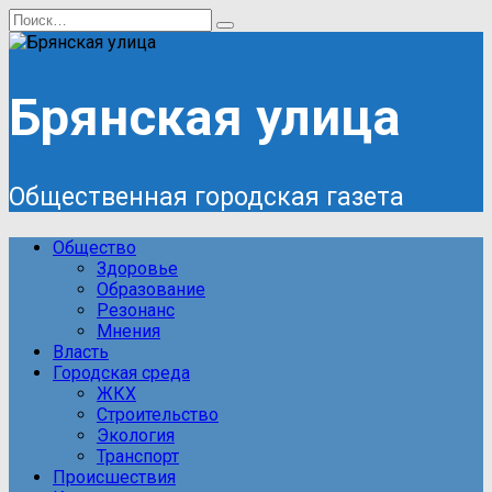
Перейти
Search
к
for:
содержанию
Брянская улица
Общественная городская газета
Общество
Здоровье
Образование
Резонанс
Мнения
Власть
Городская среда
ЖКХ
Строительство
Экология
Транспорт
Происшествия