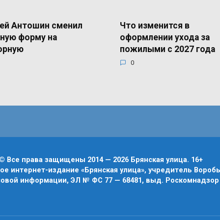
ей Антошин сменил
Что изменится в
ную форму на
оформлении ухода за
орную
пожилыми с 2027 года
0
© Все права защищены 2014 — 2026 Брянская улица. 16+
е интернет-издание «Брянская улица», учредитель Воробье
овой информации, ЭЛ № ФС 77 — 68481, выд. Роскомнадзор 