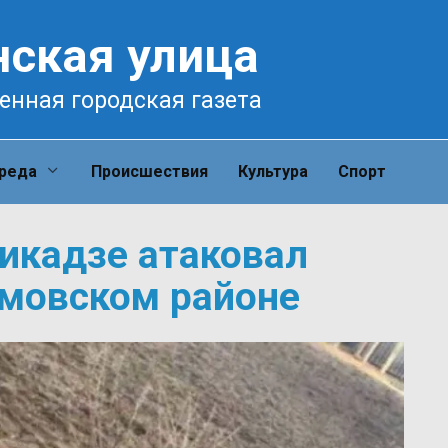
нская улица
енная городская газета
среда
Происшествия
Культура
Спорт
икадзе атаковал
мовском районе