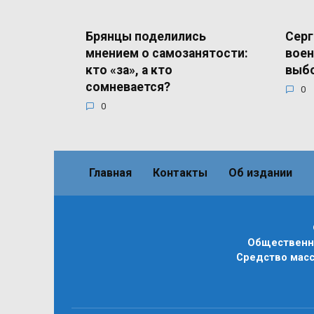
Брянцы поделились
Серг
мнением о самозанятости:
воен
кто «за», а кто
выб
сомневается?
0
0
Главная
Контакты
Об издании
Общественно
Средство масс