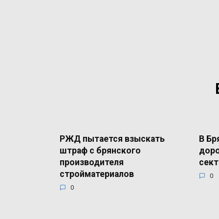
РЖД пытается взыскать
В Бр
штраф с брянского
доро
производителя
сект
стройматериалов
0
0