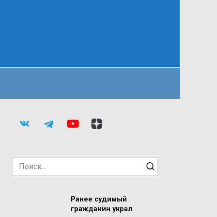
Search
for:
Ранее судимый
гражданин украл