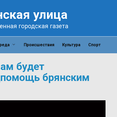
нская улица
енная городская газета
среда
Происшествия
Культура
Спорт
ам будет
дпомощь брянским