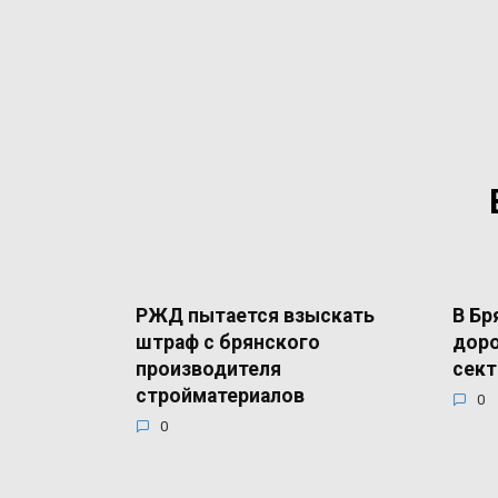
РЖД пытается взыскать
В Бр
штраф с брянского
доро
производителя
сект
стройматериалов
0
0