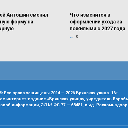
ей Антошин сменил
Что изменится в
ную форму на
оформлении ухода за
орную
пожилыми с 2027 года
0
© Все права защищены 2014 — 2026 Брянская улица. 16+
е интернет-издание «Брянская улица», учредитель Воробье
овой информации, ЭЛ № ФС 77 — 68481, выд. Роскомнадзор 