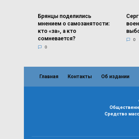
Брянцы поделились
Серг
мнением о самозанятости:
воен
кто «за», а кто
выб
сомневается?
0
0
Главная
Контакты
Об издании
Общественно
Средство масс