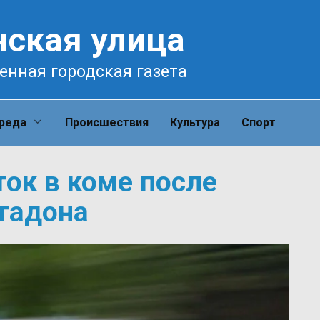
нская улица
енная городская газета
среда
Происшествия
Культура
Спорт
ок в коме после
тадона