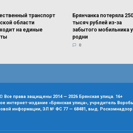
ественный транспорт
Брянчанка потеряла 25
ской области
тысяч рублей из-за
ходит на единые
забытого мобильника у
еты
родни
0
© Все права защищены 2014 — 2026 Брянская улица. 16+
е интернет-издание «Брянская улица», учредитель Воробье
овой информации, ЭЛ № ФС 77 — 68481, выд. Роскомнадзор 