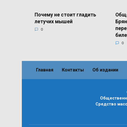
Почему не стоит гладить
Общ
летучих мышей
Брян
пере
0
бил
0
Главная
Контакты
Об издании
Общественно
Средство масс