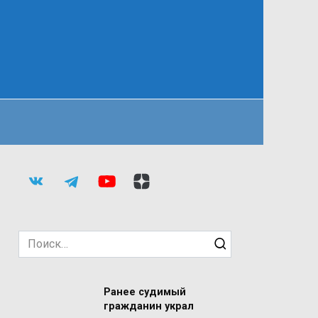
Search
for:
Ранее судимый
гражданин украл