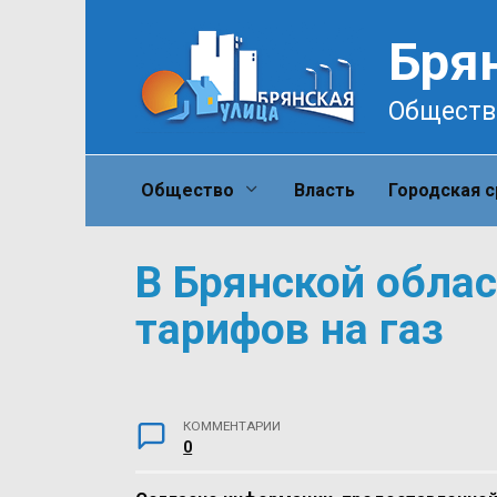
Перейти
к
Бря
содержанию
Обществ
Общество
Власть
Городская 
В Брянской обла
тарифов на газ
КОММЕНТАРИИ
0