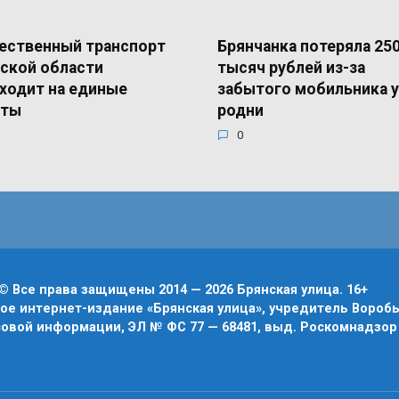
ественный транспорт
Брянчанка потеряла 25
ской области
тысяч рублей из-за
ходит на единые
забытого мобильника у
еты
родни
0
© Все права защищены 2014 — 2026 Брянская улица. 16+
е интернет-издание «Брянская улица», учредитель Воробье
овой информации, ЭЛ № ФС 77 — 68481, выд. Роскомнадзор 