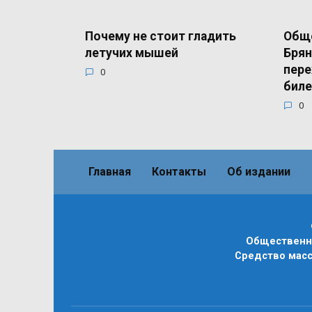
Почему не стоит гладить
Общ
летучих мышей
Брян
пере
0
бил
0
Главная
Контакты
Об издании
Общественно
Средство масс