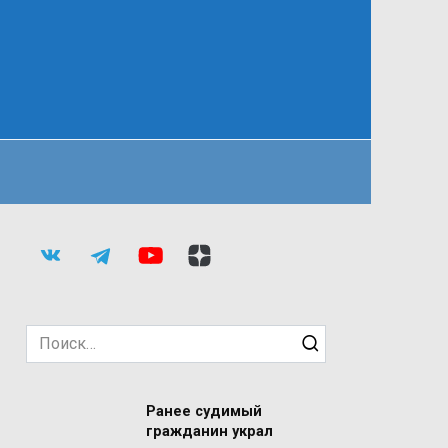
Search
for:
Ранее судимый
гражданин украл