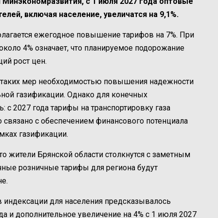
 Минэкономразвития, с 1 июля 2027 года оптовые
елей, включая население, увеличатся на 9,1%.
полагается ежегодное повышение тарифов на 7%. При
около 4% означает, что планируемое подорожание
щий рост цен.
ь таких мер необходимостью повышения надежности
ьной газификации. Однако для конечных
ь: с 2027 года тарифы на транспортировку газа
то связано с обеспечением финансового потенциала
амках газификации.
то жители Брянской области столкнутся с заметным
очные розничные тарифы для региона будут
е.
 индексации для населения предсказывалось
ода и дополнительное увеличение на 4% с 1 июля 2027