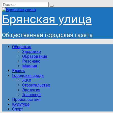
Перейти
Search
к
for:
содержанию
Брянская улица
Общественная городская газета
Общество
Здоровье
Образование
Резонанс
Мнения
Власть
Городская среда
ЖКХ
Строительство
Экология
Транспорт
Происшествия
Культура
Спорт