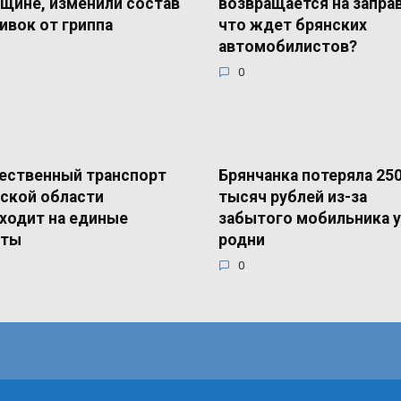
щине, изменили состав
возвращается на запра
ивок от гриппа
что ждет брянских
автомобилистов?
0
ественный транспорт
Брянчанка потеряла 25
ской области
тысяч рублей из-за
ходит на единые
забытого мобильника у
еты
родни
0