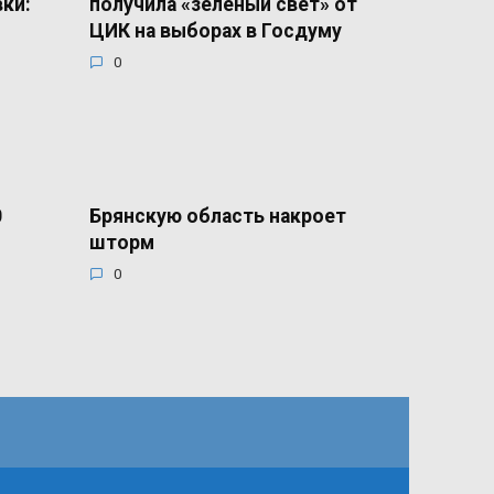
вки:
получила «зеленый свет» от
ЦИК на выборах в Госдуму
0
0
Брянскую область накроет
шторм
0