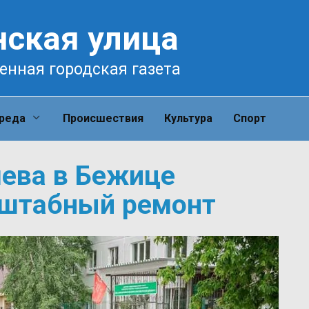
нская улица
енная городская газета
среда
Происшествия
Культура
Спорт
ева в Бежице
сштабный ремонт