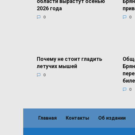
области вырастут осенью
Брян
2026 года
прив
0
0
Почему не стоит гладить
Общ
летучих мышей
Брян
пере
0
бил
0
Главная
Контакты
Об издании