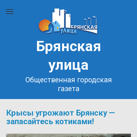
Перейти
к
содержанию
Брянская
улица
Общественная городская
газета
Крысы угрожают Брянску —
запасайтесь котиками!