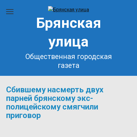
Перейти
к
Брянская
содержанию
улица
Общественная городская
газета
Сбившему насмерть двух
парней брянскому экс-
полицейскому смягчили
приговор