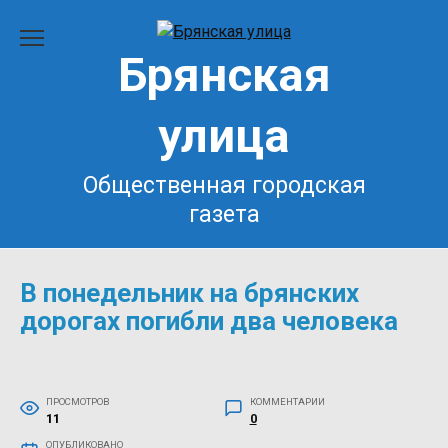
Перейти
к
Брянская
содержанию
улица
Общественная городская
газета
В понедельник на брянских
дорогах погибли два человека
ПРОСМОТРОВ
КОММЕНТАРИИ
11
0
ОПУБЛИКОВАНО