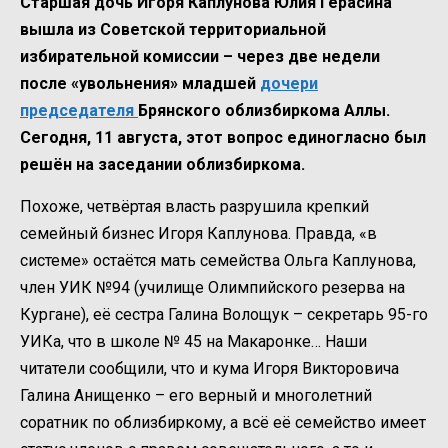
Старшая дочь Игоря Каплунова Юлия Герасина
вышла из Советской территориальной
избирательной комиссии – через две недели
после «увольнения» младшей
дочери
председателя
Брянского облизбиркома Аллы.
Сегодня, 11 августа, этот вопрос единогласно был
решён на заседании облизбиркома.
Похоже, четвёртая власть разрушила крепкий
семейный бизнес Игоря Каплунова. Правда, «в
системе» остаётся мать семейства Ольга Каплунова,
член УИК №94 (училище Олимпийского резерва на
Кургане), её сестра Галина Волощук – секретарь 95-го
УИКа, что в школе № 45 на Макаронке… Наши
читатели сообщили, что и кума Игоря Викторовича
Галина Анищенко – его верный и многолетний
соратник по облизбиркому, а всё её семейство имеет