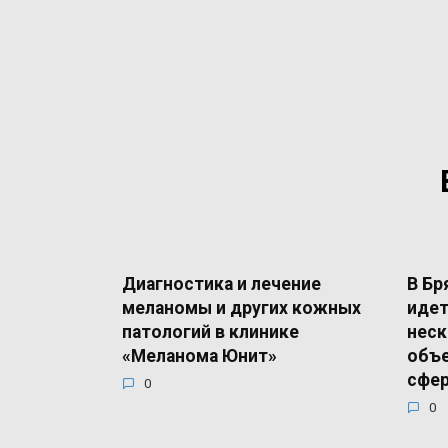
Диагностика и лечение
В Бр
меланомы и других кожных
идет
патологий в клинике
неск
«Меланома Юнит»
объе
сфе
0
0