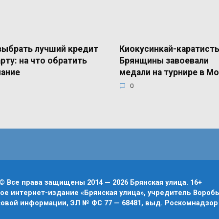
выбрать лучший кредит
Киокусинкай-каратисты
арту: на что обратить
Брянщины завоевали
ание
медали на турнире в М
0
© Все права защищены 2014 — 2026 Брянская улица. 16+
е интернет-издание «Брянская улица», учредитель Воробье
овой информации, ЭЛ № ФС 77 — 68481, выд. Роскомнадзор 