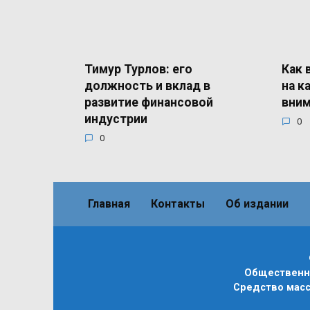
Тимур Турлов: его
Как 
должность и вклад в
на к
развитие финансовой
вним
индустрии
0
0
Главная
Контакты
Об издании
Общественно
Средство масс