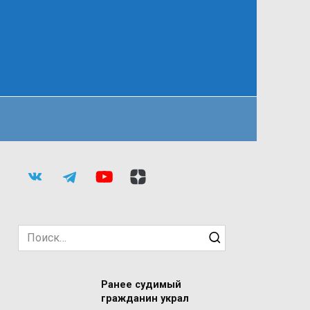
Search
for:
Ранее судимый
гражданин украл