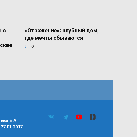
 с
«Отражение»: клубный дом,
где мечты сбываются
оскве
0
ва Е.А.
27.01.2017