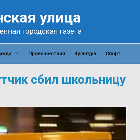
нская улица
енная городская газета
среда
Происшествия
Культура
Спорт
тчик сбил школьницу