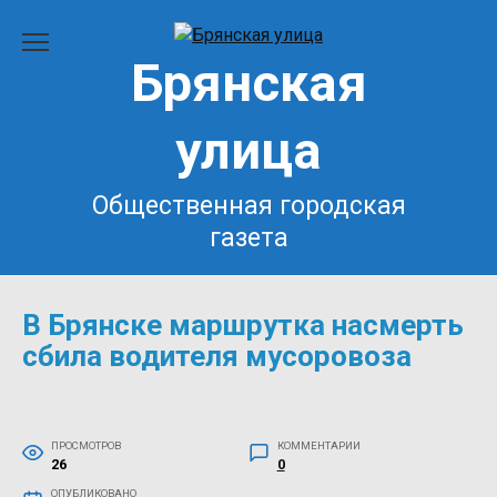
Перейти
к
Брянская
содержанию
улица
Общественная городская
газета
В Брянске маршрутка насмерть
сбила водителя мусоровоза
ПРОСМОТРОВ
КОММЕНТАРИИ
26
0
ОПУБЛИКОВАНО