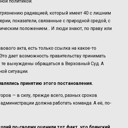
нной политикой.
загрязнению радиацией, который имеет 40 с лишним
терии, показатели, связанные с природной средой, с
мическим положением… И люди знают, по праву или
вового акта, есть только ссылка на какое-то
 Это дает возможность правительству принимать
 те вынуждены обращаться в Верховный Суд. А
ой ситуации.
ивлялись принятию этого постановления.
торов — в силу, прежде всего, разных сроков
администрации должна работать команда. А её, по-
орий по-своему оценили тот факт, что брянский