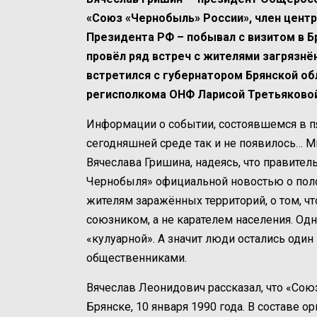
«Союз «Чернобыль» России», член цент
Президента РФ – побывал с визитом в Бр
провёл ряд встреч с жителями загрязнён
встретился с губернатором Брянской о
регисполкома ОНФ Ларисой Третьяковой
Информации о событии, состоявшемся в пя
сегодняшней среде так и не появилось… М
Вячеслава Гришина, надеясь, что правител
Чернобыля» официальной новостью о поло
жителям заражённых территорий, о том, чт
союзником, а не карателем населения. Одна
«кулуарной». А значит люди остались оди
общественниками.
Вячеслав Леонидович рассказал, что «Со
Брянске, 10 января 1990 года. В составе 