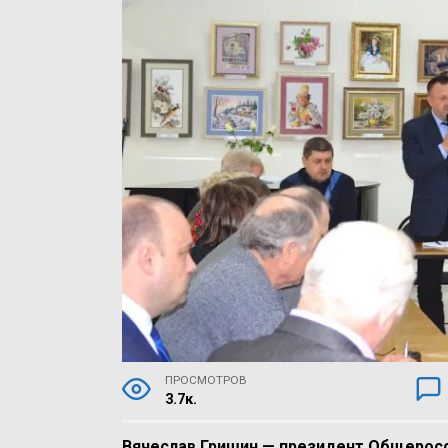
ПРОСМОТРОВ
3.7к.
Вячеслав Гришин — президент Общерос