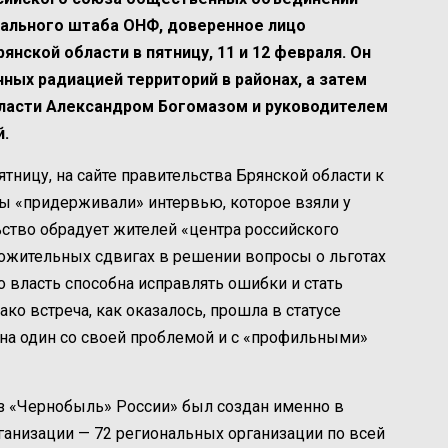
рального штаба ОНФ, доверенное лицо
янской области в пятницу, 11 и 12 февраля. Он
ных радиацией территорий в районах, а затем
бласти Александром Богомазом и руководителем
.
тницу, на сайте правительства Брянской области к
ы «придерживали» интервью, которое взяли у
ьство обрадует жителей «центра российского
жительных сдвигах в решении вопросы о льготах
о власть способна исправлять ошибки и стать
ко встреча, как оказалось, прошла в статусе
н на один со своей проблемой и с «профильными»
юз «Чернобыль» России» был создан именно в
организации — 72 региональных организации по всей