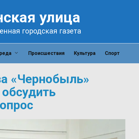
нская улица
енная городская газета
среда
Происшествия
Культура
Спорт
за «Чернобыль»
 обсудить
опрос