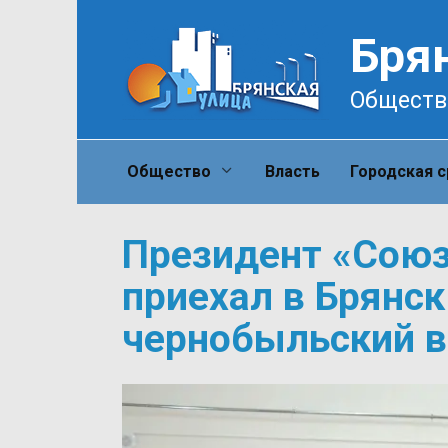
Перейти
к
Бря
содержанию
Обществ
Общество
Власть
Городская 
Президент «Сою
приехал в Брянск
чернобыльский в