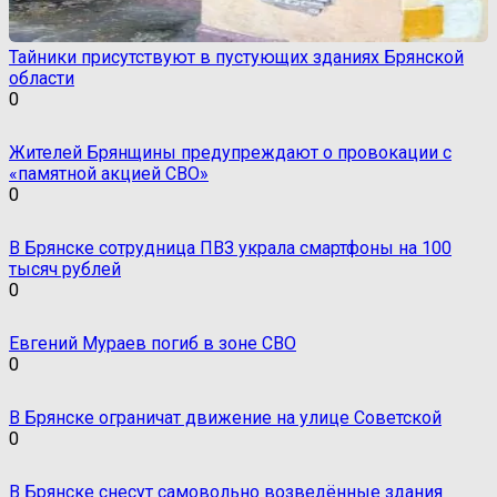
Тайники присутствуют в пустующих зданиях Брянской
области
0
Жителей Брянщины предупреждают о провокации с
«памятной акцией СВО»
0
В Брянске сотрудница ПВЗ украла смартфоны на 100
тысяч рублей
0
Евгений Мураев погиб в зоне СВО
0
В Брянске ограничат движение на улице Советской
0
В Брянске снесут самовольно возведённые здания