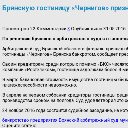
Брянскую гостиницу «Чернигов» приз
Просмотров
22
Комментарии
3
Опубликовано
31.05.2016
По решению брянского арбитражного суда в отношени
Арбитражный суд Брянской области в феврале признал 
гостиницы «Чернигов» Брянска банкротом, сообщает прес
Своим кредиторам, среди которых помимо «БКС» числятс
компании «Ростелеком», гостиница задолжала более 4 ми
В марте балансовая стоимость имущества гостиницы была 
платежеспособности невозможно.
В апреле на первом собрании кредиторы гостиницы реши
производства сроком на полгода. Суд удовлетворил это х
24 ноября 2016 года состоится судебное заседание, на ко
банкротство предприятия
Брянский арбитражный суд
мун
Оцените статью