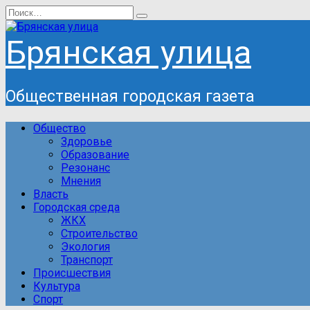
Перейти
Search
к
for:
содержанию
Брянская улица
Общественная городская газета
Общество
Здоровье
Образование
Резонанс
Мнения
Власть
Городская среда
ЖКХ
Строительство
Экология
Транспорт
Происшествия
Культура
Спорт