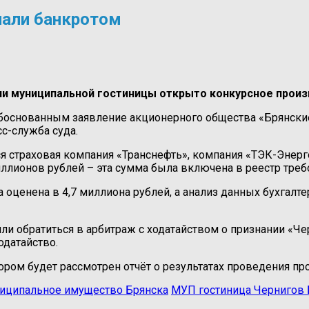
нали банкротом
и муниципальной гостиницы открыто конкурсное произв
обоснованным заявление акционерного общества «Брянск
с-служба суда.
я страховая компания «Транснефть», компания «ТЭК-Энерг
ллионов рублей – эта сумма была включена в реестр треб
оценена в 4,7 миллиона рублей, а анализ данных бухгалте
ли обратиться в арбитраж с ходатайством о признании «Ч
одатайство.
тором будет рассмотрен отчёт о результатах проведения пр
иципальное имущество Брянска
МУП гостиница Чернигов 