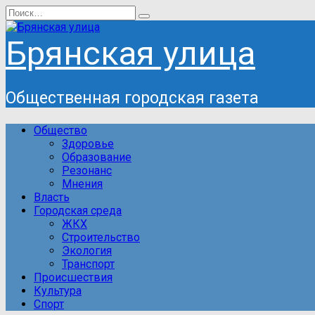
Перейти
Search
к
for:
содержанию
Брянская улица
Общественная городская газета
Общество
Здоровье
Образование
Резонанс
Мнения
Власть
Городская среда
ЖКХ
Строительство
Экология
Транспорт
Происшествия
Культура
Спорт