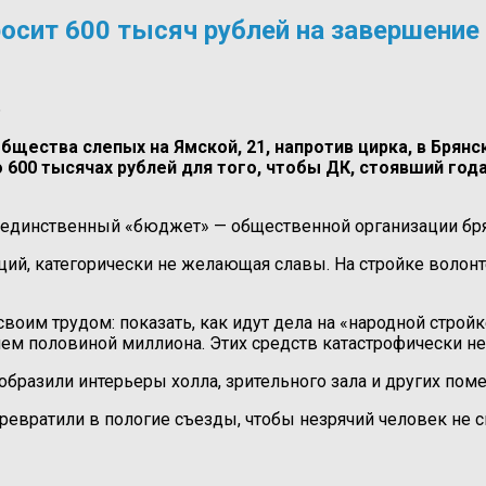
осит 600 тысяч рублей на завершение
6
ства слепых на Ямской, 21, напротив цирка, в Брянск
о 600 тысячах рублей для того, чтобы ДК, стоявший го
о единственный «бюджет» — общественной организации бр
ий, категорически не желающая славы. На стройке волонт
воим трудом: показать, как идут дела на «народной строй
чем половиной миллиона. Этих средств катастрофически не
бразили интерьеры холла, зрительного зала и других пом
евратили в пологие съезды, чтобы незрячий человек не сп