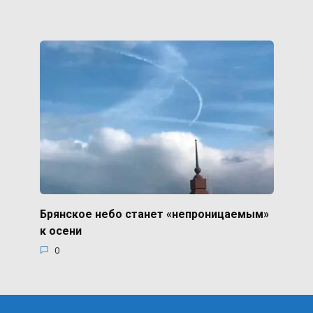
Брянское небо станет «непроницаемым»
к осени
0