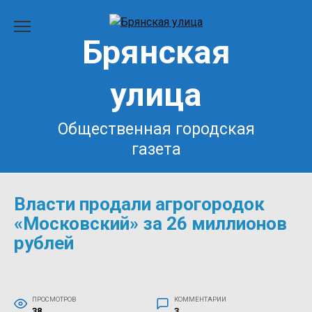
Перейти
к
Брянская
содержанию
улица
Общественная городская
газета
Власти продали агрогородок
«Московский» за 26 миллионов
рублей
ПРОСМОТРОВ
КОММЕНТАРИИ
38
3