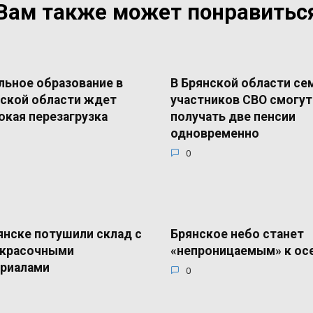
Вам также может понравитьс
ьное образование в
В Брянской области се
ской области ждет
участников СВО смогут
окая перезагрузка
получать две пенсии
одновременно
0
янске потушили склад с
Брянское небо станет
окрасочными
«непроницаемым» к ос
риалами
0