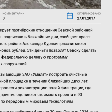
КОММЕНТАРИИ
ОПУБЛИКОВАНО
0
27.01.2017
лирует партнёрские отношения Севской районной
ь подписано в ближайшие дни, сообщает пресс-
кого района Александр Куракин рассчитывает
ионов рублей. Эти деньги позволят Севску сделать
 в федеральную целевую программу
х сооружений.
бязывающий ЗАО «Умалат» построить очистные
нной площадке в течении ближайших двух лет.
 провести реконструкцию полей фильтрации, где
приятие оценивает стоимость проекта в 90
ь по передовым мировым технологиям.
ске не работают больше 20 лет. Осенью 2016 года