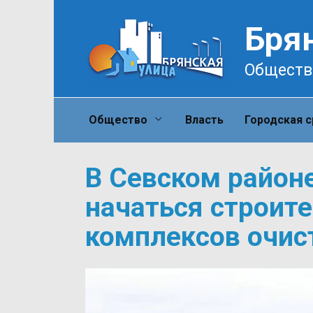
Перейти
к
Бря
содержанию
Обществ
Общество
Власть
Городская 
В Севском районе
начаться строите
комплексов очис