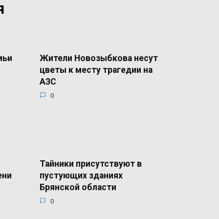
я
мьи
Жители Новозыбкова несут
цветы к месту трагедии на
АЗС
0
Тайники присутствуют в
ени
пустующих зданиях
Брянской области
0