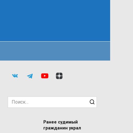
Search
for:
Ранее судимый
гражданин украл