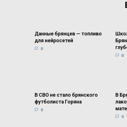
Данные брянцев — топливо
Школ
для нейросетей
Брян
глуб
0
0
В СВО не стало брянского
В Бр
футболиста Горяна
лак
мате
0
0