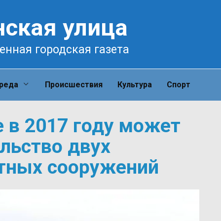
нская улица
енная городская газета
среда
Происшествия
Культура
Спорт
 в 2017 году может
льство двух
тных сооружений