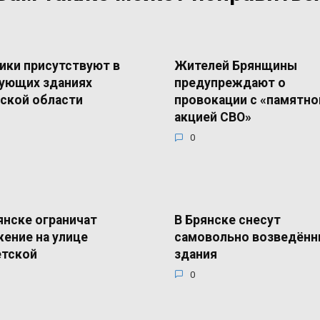
ики присутствуют в
Жителей Брянщины
ующих зданиях
предупреждают о
ской области
провокации с «памятно
акцией СВО»
0
янске ограничат
В Брянске снесут
ение на улице
самовольно возведён
етской
здания
0