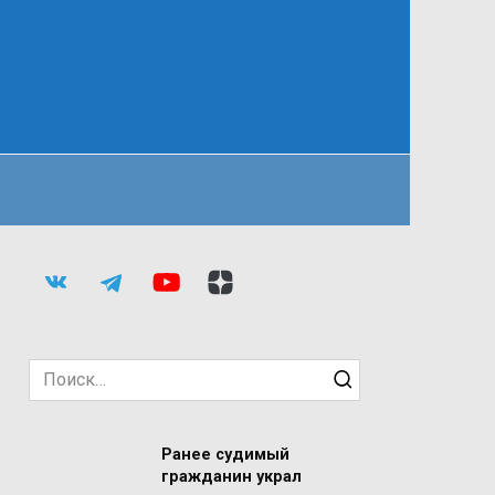
Search
for:
Ранее судимый
гражданин украл