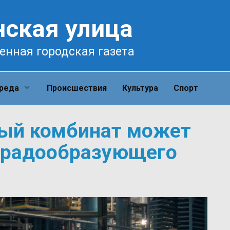
нская улица
енная городская газета
среда
Происшествия
Культура
Спорт
ный комбинат может
 градообразующего