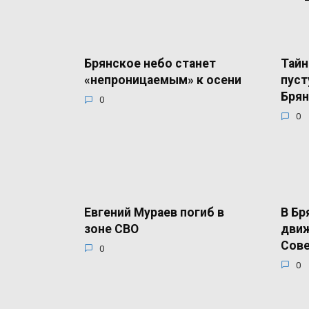
Брянское небо станет
Тайн
«непроницаемым» к осени
пуст
Брян
0
0
Евгений Мураев погиб в
В Бр
зоне СВО
движ
Сов
0
0