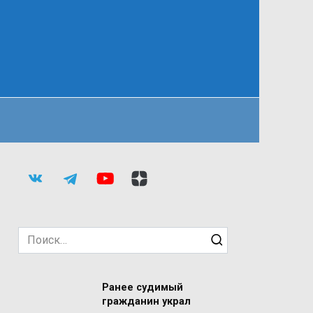
Search
for:
Ранее судимый
гражданин украл