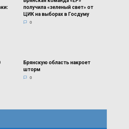
Брянская команда «ЕР»
вки:
получила «зеленый свет» от
ЦИК на выборах в Госдуму
0
0
Брянскую область накроет
шторм
0