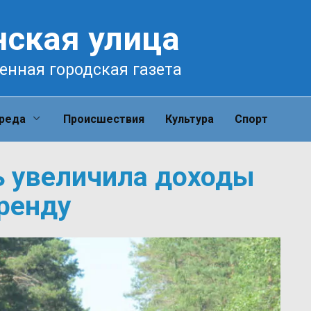
нская улица
енная городская газета
среда
Происшествия
Культура
Спорт
ь увеличила доходы
аренду