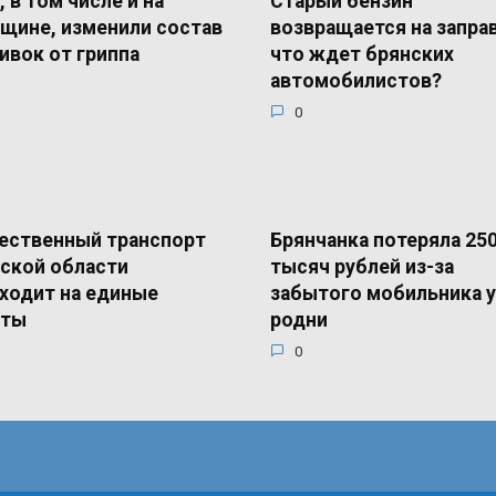
, в том числе и на
Старый бензин
щине, изменили состав
возвращается на запра
ивок от гриппа
что ждет брянских
автомобилистов?
0
ественный транспорт
Брянчанка потеряла 25
ской области
тысяч рублей из-за
ходит на единые
забытого мобильника у
еты
родни
0