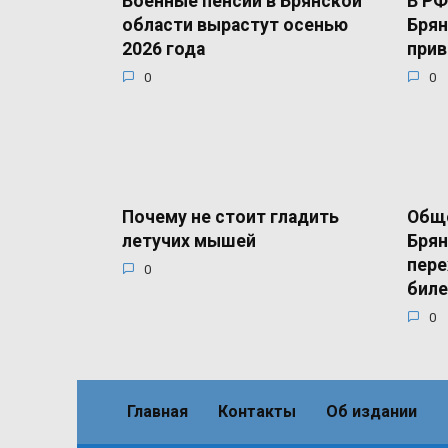
Военные пенсии в Брянской
В РФ
области вырастут осенью
Брян
2026 года
прив
0
0
Почему не стоит гладить
Общ
летучих мышей
Брян
пере
0
бил
0
Главная
Контакты
Об издании