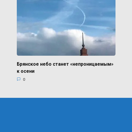
Брянское небо станет «непроницаемым»
к осени
0