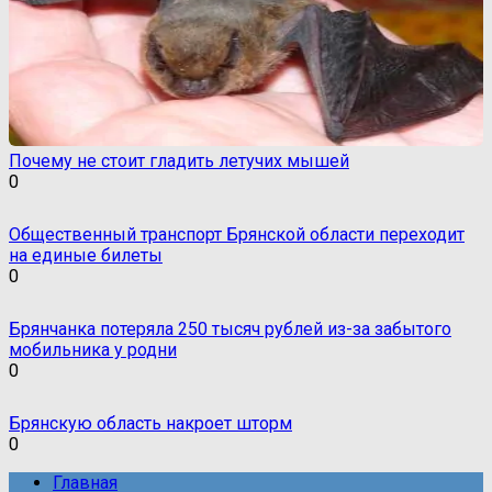
Почему не стоит гладить летучих мышей
0
Общественный транспорт Брянской области переходит
на единые билеты
0
Брянчанка потеряла 250 тысяч рублей из-за забытого
мобильника у родни
0
Брянскую область накроет шторм
0
Главная