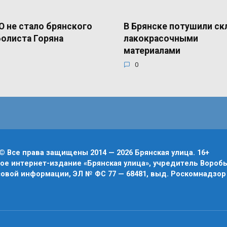
О не стало брянского
В Брянске потушили ск
олиста Горяна
лакокрасочными
материалами
0
© Все права защищены 2014 — 2026 Брянская улица. 16+
е интернет-издание «Брянская улица», учредитель Воробье
овой информации, ЭЛ № ФС 77 — 68481, выд. Роскомнадзор 