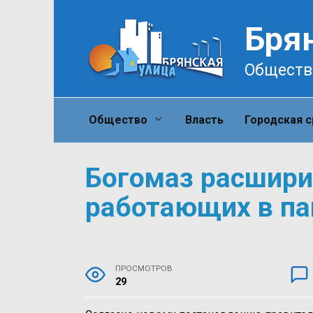
Перейти
к
Бря
содержанию
Обществ
Общество
Власть
Городская 
Богомаз расшири
работающих в п
ПРОСМОТРОВ
29