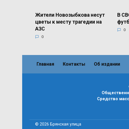
Жители Новозыбкова несут
В СВ
цветы к месту трагедии на
футб
АЗС
0
0
Главная
Контакты
Об издании
Общественно
Средство масс
© 2026 Брянская улица