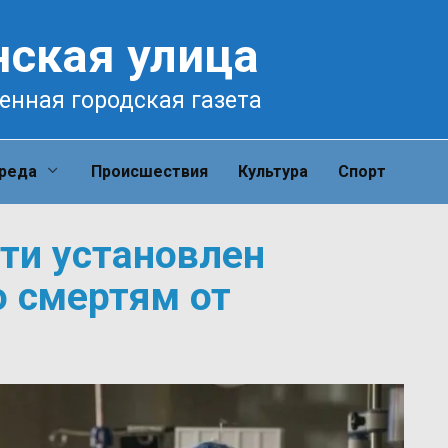
нская улица
енная городская газета
среда
Происшествия
Культура
Спорт
сти установлен
о смертям от