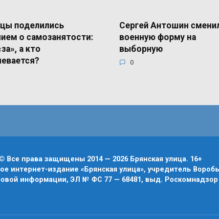
цы поделились
Сергей Антошин смени
ием о самозанятости:
военную форму на
«за», а кто
выборную
евается?
0
© Все права защищены 2014 — 2026 Брянская улица. 16+
е интернет-издание «Брянская улица», учредитель Воробье
овой информации, ЭЛ № ФС 77 — 68481, выд. Роскомнадзор 