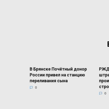
В Брянске Почётный донор
РЖД 
России привел на станцию
штра
переливания сына
прои
стро
0
0