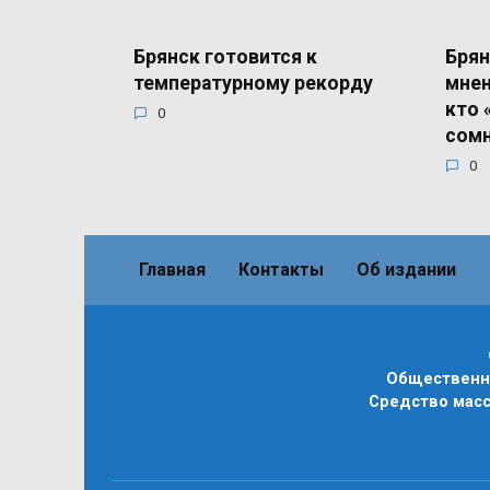
Брянск готовится к
Брян
температурному рекорду
мнен
кто 
0
сомн
0
Главная
Контакты
Об издании
Общественно
Средство масс