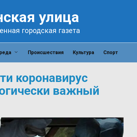
нская улица
енная городская газета
среда
Происшествия
Культура
Спорт
сти коронавирус
огически важный