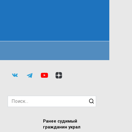
Search
for:
Ранее судимый
гражданин украл