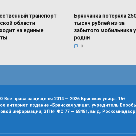
ественный транспорт
Брянчанка потеряла 25
ской области
тысяч рублей из-за
ходит на единые
забытого мобильника у
еты
родни
0
© Все права защищены 2014 — 2026 Брянская улица. 16+
е интернет-издание «Брянская улица», учредитель Воробье
овой информации, ЭЛ № ФС 77 — 68481, выд. Роскомнадзор 