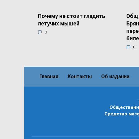
Почему не стоит гладить
Общ
летучих мышей
Брян
пере
0
бил
0
Главная
Контакты
Об издании
Общественно
Средство масс