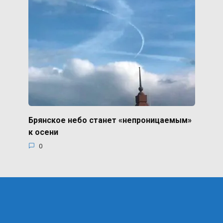
Брянское небо станет «непроницаемым»
к осени
0