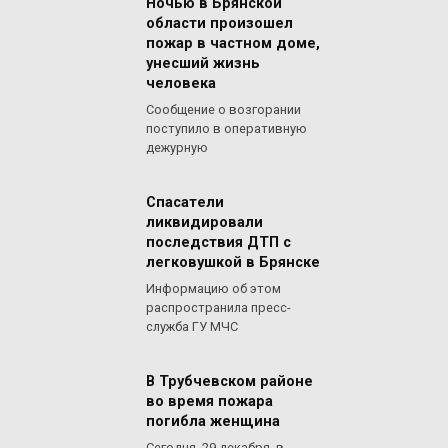
Ночью в Брянской
области произошел
пожар в частном доме,
унесший жизнь
человека
Сообщение о возгорании
поступило в оперативную
дежурную
Спасатели
ликвидировали
последствия ДТП с
легковушкой в Брянске
Информацию об этом
распространила пресс-
служба ГУ МЧС
В Трубчевском районе
во время пожара
погибла женщина
Сегодня, 29 декабря, в