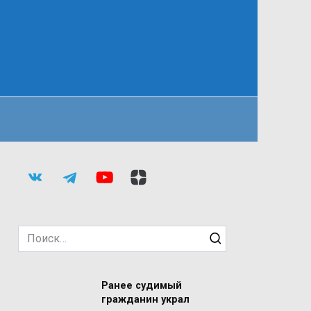
Search
for:
Ранее судимый
гражданин украл