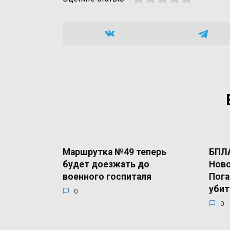
Маршрутка №49 теперь
БПЛА
будет доезжать до
Ново
военного госпиталя
Пога
убит
0
0