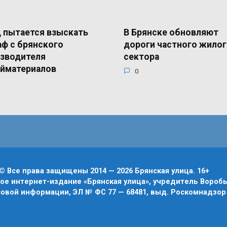
пытается взыскать
В Брянске обновляют
ф с брянского
дороги частного жило
зводителя
сектора
йматериалов
0
© Все права защищены 2014 — 2026 Брянская улица. 16+
е интернет-издание «Брянская улица», учредитель Воробье
овой информации, ЭЛ № ФС 77 — 68481, выд. Роскомнадзор 