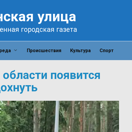
нская улица
енная городская газета
среда
Происшествия
Культура
Спорт
 области появится
охнуть