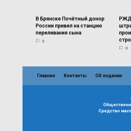
В Брянске Почётный донор
РЖД 
России привел на станцию
штра
переливания сына
прои
стро
0
0
Главная
Контакты
Об издании
Общественно
Средство масс