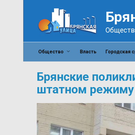
Перейти
к
Бря
содержанию
Обществ
Общество
Власть
Городская 
Брянские поликл
штатном режиму