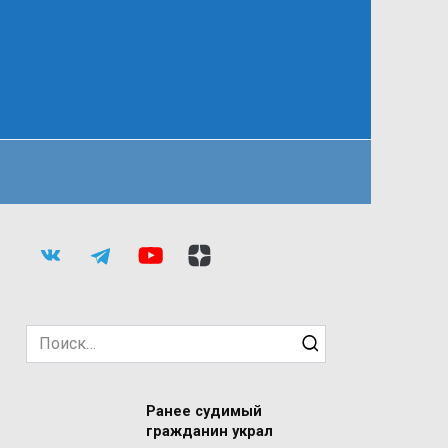
Search
for:
Ранее судимый
гражданин украл