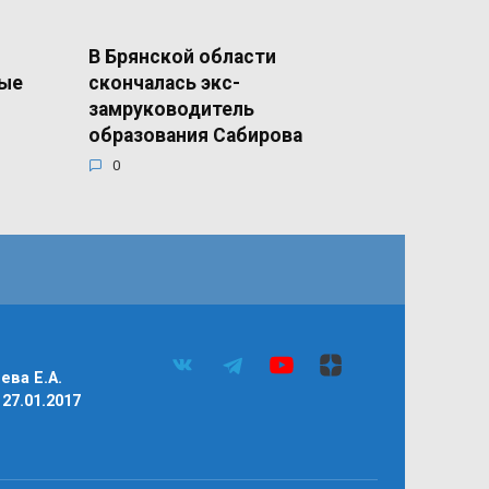
В Брянской области
ные
скончалась экс-
замруководитель
образования Сабирова
0
ва Е.А.
27.01.2017