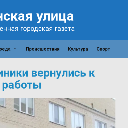
нская улица
енная городская газета
среда
Происшествия
Культура
Спорт
иники вернулись к
 работы