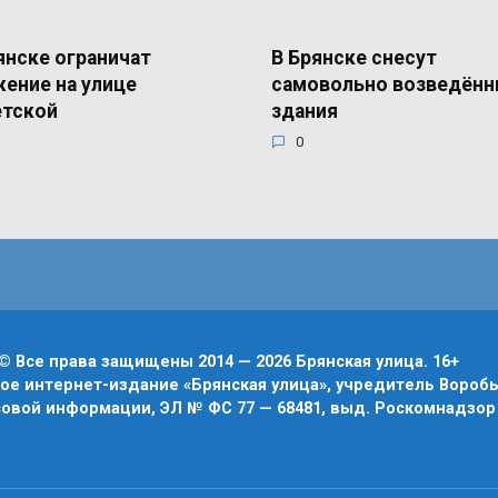
янске ограничат
В Брянске снесут
ение на улице
самовольно возведён
етской
здания
0
© Все права защищены 2014 — 2026 Брянская улица. 16+
е интернет-издание «Брянская улица», учредитель Воробье
овой информации, ЭЛ № ФС 77 — 68481, выд. Роскомнадзор 