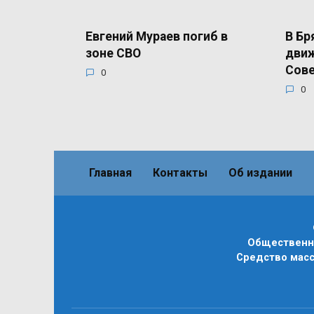
Евгений Мураев погиб в
В Бр
зоне СВО
движ
Сов
0
0
Главная
Контакты
Об издании
Общественно
Средство масс