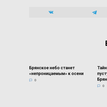
Брянское небо станет
Тайн
«непроницаемым» к осени
пуст
Брян
0
0