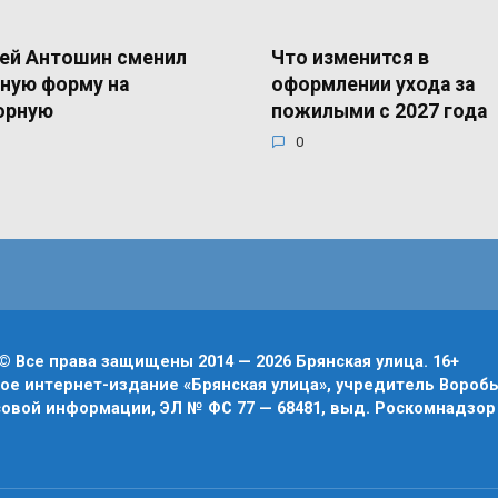
ей Антошин сменил
Что изменится в
ную форму на
оформлении ухода за
орную
пожилыми с 2027 года
0
© Все права защищены 2014 — 2026 Брянская улица. 16+
е интернет-издание «Брянская улица», учредитель Воробье
овой информации, ЭЛ № ФС 77 — 68481, выд. Роскомнадзор 