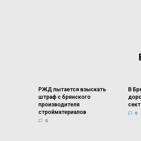
РЖД пытается взыскать
В Бр
штраф с брянского
доро
производителя
сект
стройматериалов
0
0