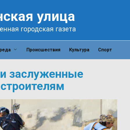
нская улица
енная городская газета
среда
Происшествия
Культура
Спорт
ли заслуженные
 строителям