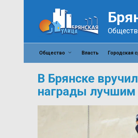
Перейти
к
Бря
содержанию
Обществ
Общество
Власть
Городская 
В Брянске вручи
награды лучшим