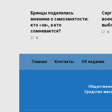
Брянцы поделились
Серг
мнением о самозанятости:
воен
кто «за», а кто
выб
сомневается?
0
0
Главная
Контакты
Об издании
Общественно
Средство масс