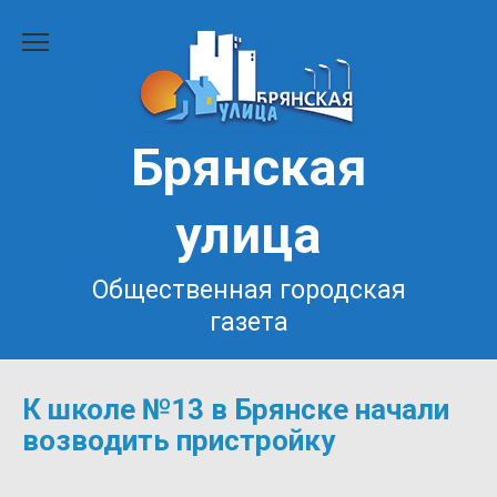
Перейти
к
содержанию
Брянская
улица
Общественная городская
газета
К школе №13 в Брянске начали
возводить пристройку