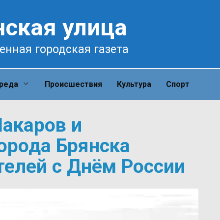
нская улица
енная городская газета
среда
Происшествия
Культура
Спорт
акаров и
орода Брянска
елей с Днём России