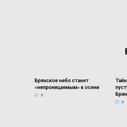
Брянское небо станет
Тайн
«непроницаемым» к осени
пуст
Брян
0
0