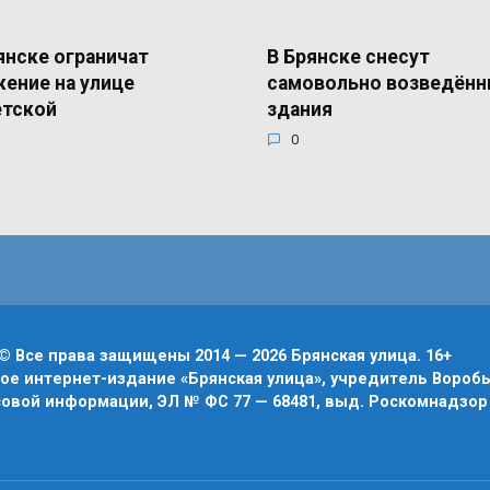
янске ограничат
В Брянске снесут
ение на улице
самовольно возведён
етской
здания
0
© Все права защищены 2014 — 2026 Брянская улица. 16+
е интернет-издание «Брянская улица», учредитель Воробье
овой информации, ЭЛ № ФС 77 — 68481, выд. Роскомнадзор 