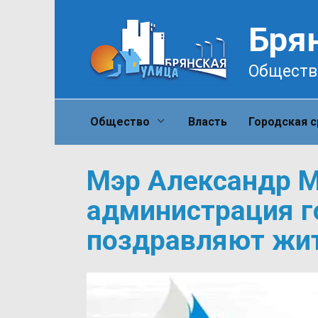
Перейти
к
Бря
содержанию
Обществ
Общество
Власть
Городская 
Мэр Александр М
администрация г
поздравляют жит