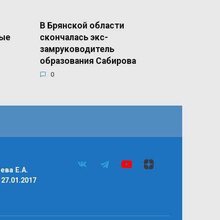
В Брянской области
ные
скончалась экс-
замруководитель
образования Сабирова
0
ва Е.А.
27.01.2017