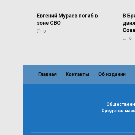
Евгений Мураев погиб в
В Бр
зоне СВО
движ
Сов
0
0
Главная
Контакты
Об издании
Общественно
Средство масс