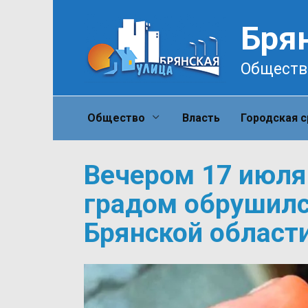
Перейти
к
Бря
содержанию
Обществ
Общество
Власть
Городская 
Вечером 17 июля
градом обрушилс
Брянской област