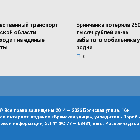
ественный транспорт
Брянчанка потеряла 25
ской области
тысяч рублей из-за
ходит на единые
забытого мобильника у
еты
родни
0
© Все права защищены 2014 — 2026 Брянская улица. 16+
е интернет-издание «Брянская улица», учредитель Воробье
овой информации, ЭЛ № ФС 77 — 68481, выд. Роскомнадзор 