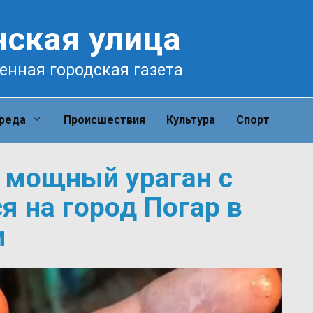
нская улица
енная городская газета
среда
Происшествия
Культура
Спорт
 мощный ураган с
я на город Погар в
и