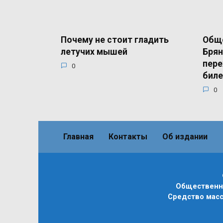
Почему не стоит гладить
Общ
летучих мышей
Брян
пере
0
бил
0
Главная
Контакты
Об издании
Общественно
Средство масс