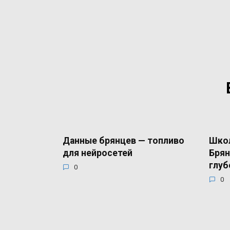
Данные брянцев — топливо
Школ
для нейросетей
Брян
глуб
0
0