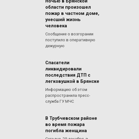
Ночью в Брянской
области произошел
пожар в частном доме,
унесший жизнь
человека
Сообщение о возгорании
поступило в оперативную
дежурную
Спасатели
ликвидировали
последствия ДТП с
легковушкой в Брянске
Информацию об этом
распространила пресс-
служба ГУ МЧС
В Трубчевском районе
во время пожара
погибла женщина
Сегодня, 29 декабря, в