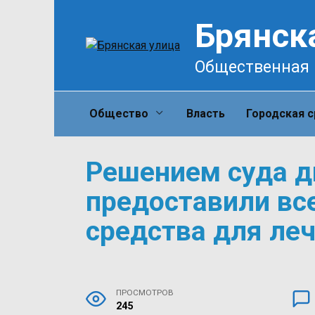
Перейти
Брянск
к
содержанию
Общественная 
Общество
Власть
Городская 
Решением суда д
предоставили вс
средства для ле
ПРОСМОТРОВ
245