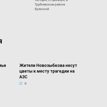
Трубчевском районе
Брянской
я
мьи
Жители Новозыбкова несут
цветы к месту трагедии на
АЗС
0