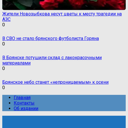
Жители Новозыбкова несут цветы к месту трагедии на
АЗС
0
В СВО не стало брянского футболиста Горяна
0
В Брянске потушили склад с лакокрасочными
материалами
0
Брянское небо станет «непроницаемым» к осени
0
Главная
Контакты
Об издании