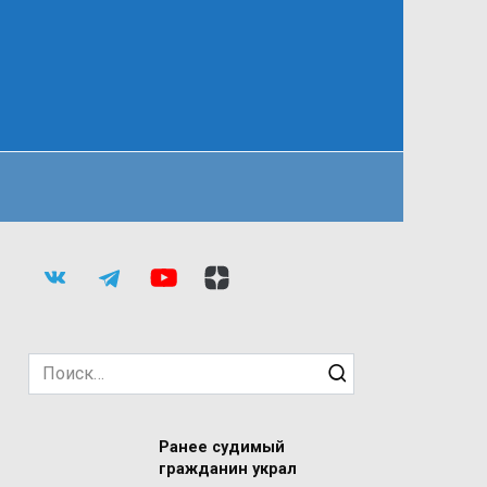
Search
for:
Ранее судимый
гражданин украл