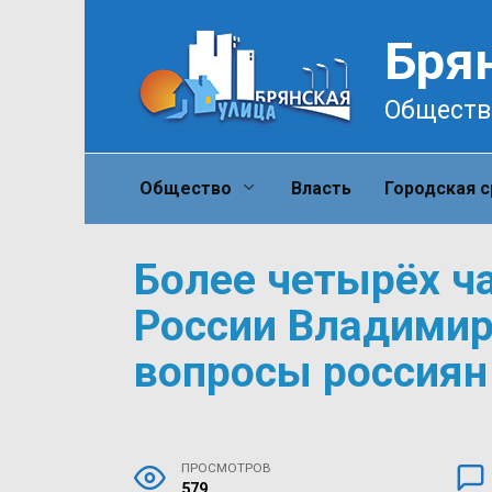
Перейти
к
Бря
содержанию
Обществ
Общество
Власть
Городская 
Более четырёх ч
России Владимир
вопросы россиян
ПРОСМОТРОВ
579