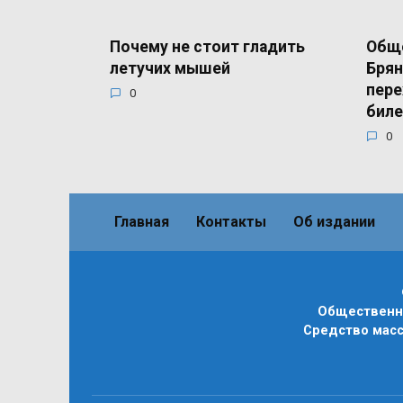
Почему не стоит гладить
Общ
летучих мышей
Брян
пере
0
бил
0
Главная
Контакты
Об издании
Общественно
Средство масс