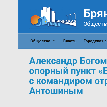
Перейти
к
Бря
содержанию
Обществ
Общество
Власть
Городская 
Александр Богом
опорный пункт «
с командиром от
Антошиным