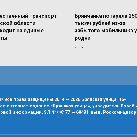
ественный транспорт
Брянчанка потеряла 25
ской области
тысяч рублей из-за
ходит на единые
забытого мобильника у
еты
родни
0
© Все права защищены 2014 — 2026 Брянская улица. 16+
е интернет-издание «Брянская улица», учредитель Воробье
овой информации, ЭЛ № ФС 77 — 68481, выд. Роскомнадзор 