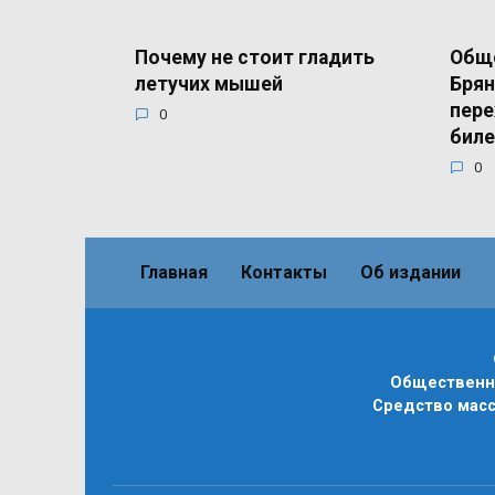
Почему не стоит гладить
Общ
летучих мышей
Брян
пере
0
бил
0
Главная
Контакты
Об издании
Общественно
Средство масс