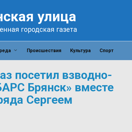
нская улица
енная городская газета
среда
Происшествия
Культура
Спорт
аз посетил взводно-
БАРС Брянск» вместе
ряда Сергеем