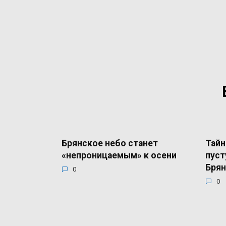
Брянское небо станет
Тайн
«непроницаемым» к осени
пуст
Брян
0
0