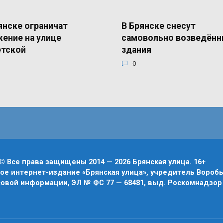
янске ограничат
В Брянске снесут
ение на улице
самовольно возведён
етской
здания
0
© Все права защищены 2014 — 2026 Брянская улица. 16+
е интернет-издание «Брянская улица», учредитель Воробье
овой информации, ЭЛ № ФС 77 — 68481, выд. Роскомнадзор 