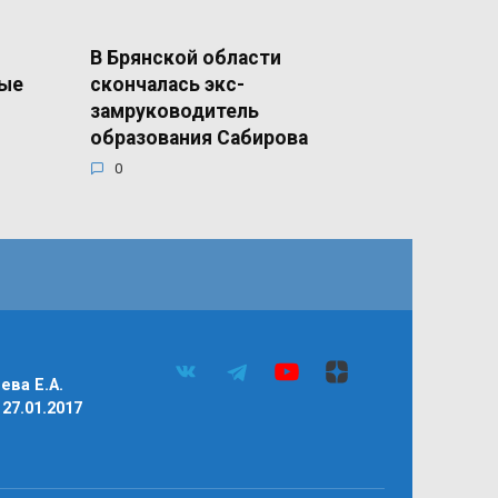
В Брянской области
ные
скончалась экс-
замруководитель
образования Сабирова
0
ва Е.А.
27.01.2017