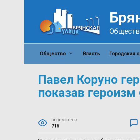
Перейти
к
Бря
содержанию
Обществ
Общество
Власть
Городская 
Павел Коруно гер
показав героизм
ПРОСМОТРОВ
716