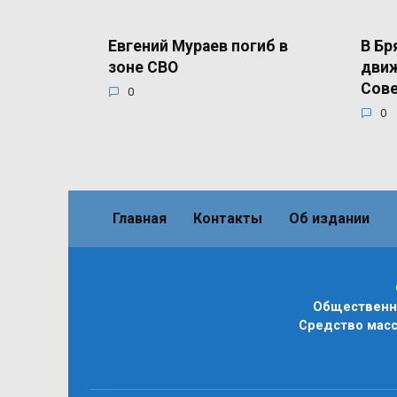
Евгений Мураев погиб в
В Бр
зоне СВО
движ
Сов
0
0
Главная
Контакты
Об издании
Общественно
Средство масс