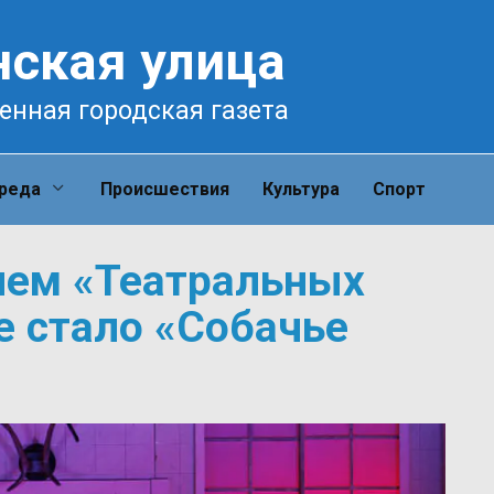
нская улица
енная городская газета
среда
Происшествия
Культура
Спорт
лем «Театральных
е стало «Собачье