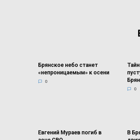
Брянское небо станет
Тайн
«непроницаемым» к осени
пуст
Брян
0
0
Евгений Мураев погиб в
В Бр