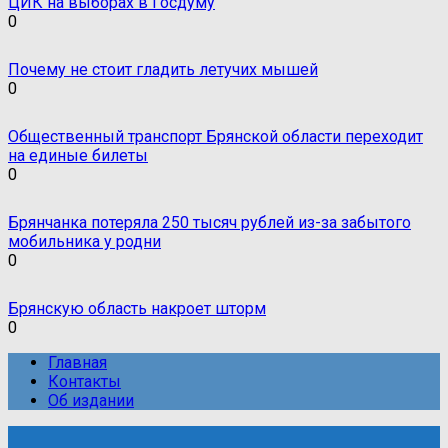
ЦИК на выборах в Госдуму
0
Почему не стоит гладить летучих мышей
0
Общественный транспорт Брянской области переходит
на единые билеты
0
Брянчанка потеряла 250 тысяч рублей из-за забытого
мобильника у родни
0
Брянскую область накроет шторм
0
Главная
Контакты
Об издании