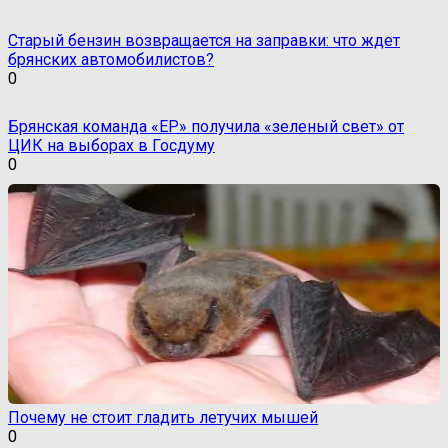
Старый бензин возвращается на заправки: что ждет
брянских автомобилистов?
0
Брянская команда «ЕР» получила «зеленый свет» от
ЦИК на выборах в Госдуму
0
Почему не стоит гладить летучих мышей
0