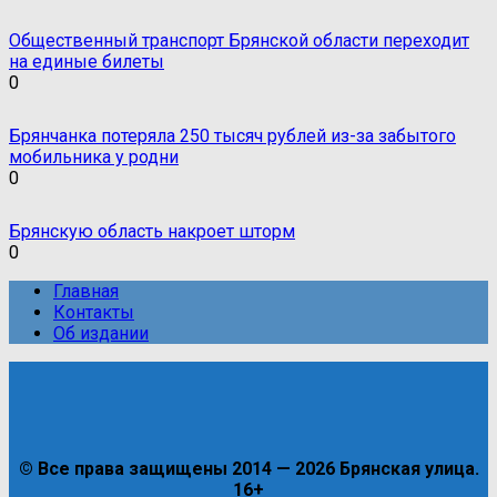
Общественный транспорт Брянской области переходит
на единые билеты
0
Брянчанка потеряла 250 тысяч рублей из-за забытого
мобильника у родни
0
Брянскую область накроет шторм
0
Главная
Контакты
Об издании
© Все права защищены 2014 — 2026 Брянская улица.
16+