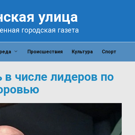
нская улица
енная городская газета
среда
Происшествия
Культура
Спорт
 в числе лидеров по
оровью