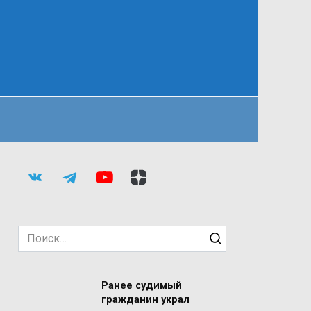
Search
for:
Ранее судимый
гражданин украл