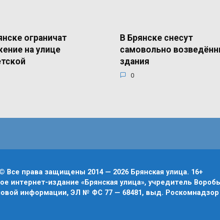
янске ограничат
В Брянске снесут
ение на улице
самовольно возведён
етской
здания
0
© Все права защищены 2014 — 2026 Брянская улица. 16+
е интернет-издание «Брянская улица», учредитель Воробье
овой информации, ЭЛ № ФС 77 — 68481, выд. Роскомнадзор 