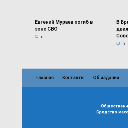
Евгений Мураев погиб в
В Бр
зоне СВО
движ
Сов
0
0
Главная
Контакты
Об издании
Общественно
Средство масс