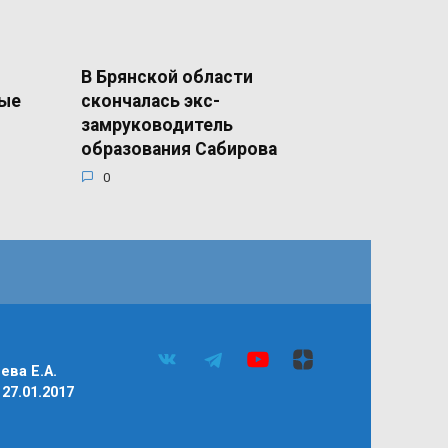
В Брянской области
ные
скончалась экс-
замруководитель
образования Сабирова
0
ва Е.А.
27.01.2017