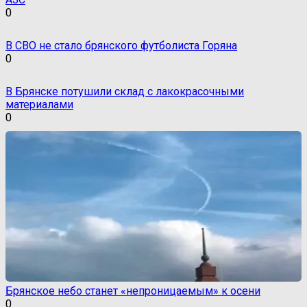
0
В СВО не стало брянского футболиста Горяна
0
В Брянске потушили склад с лакокрасочными
материалами
0
Брянское небо станет «непроницаемым» к осени
0