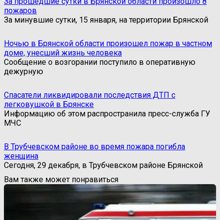
За прошедшие сутки в Брянской области произошло 8
пожаров
За минувшие сутки, 15 января, на территории Брянской
Ночью в Брянской области произошел пожар в частном
доме, унесший жизнь человека
Сообщение о возгорании поступило в оперативную
дежурную
Спасатели ликвидировали последствия ДТП с
легковушкой в Брянске
Информацию об этом распространила пресс-служба ГУ
МЧС
В Трубчевском районе во время пожара погибла
женщина
Сегодня, 29 декабря, в Трубчевском районе Брянской
Вам также может понравиться