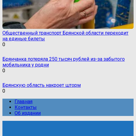
Общественный транспорт Брянской области переходит
на единые билеты
0
Брянчанка потеряла 250 тысяч рублей из-за забытого
мобильника у родни
0
Брянскую область накроет шторм
0
Главная
Контакты
Об издании