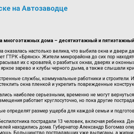
ске на Автозаводце
два многоэтажных дома – десятиэтажный и пятиэтажный
а оказалась настолько велика, что выбила окна и двери д
т ГТРК «Брянск». Жители микрорайона до сих пор находя
сывал их с кроватей, о разбитых окнах, дверях и оконны
т яркое зарево и клубы черного дыма, а также слышали к
стренные службы, коммунальные работники и строители. Их
теклить окна пленкой и укрепить поврежденные конструк
ались наиболее серьезными, временно не могут вернуться
размещения работает круглосуточно, но пока другие постр
рые определят размер ущерба для каждой семьи и подгот
 беспилотника пострадали 13 человек, включая ребенка. Д
елей находились дома. Губернатор Александр Богомаз опе
ощь. Большинство пострадавших уже выписаны, а жизни тех