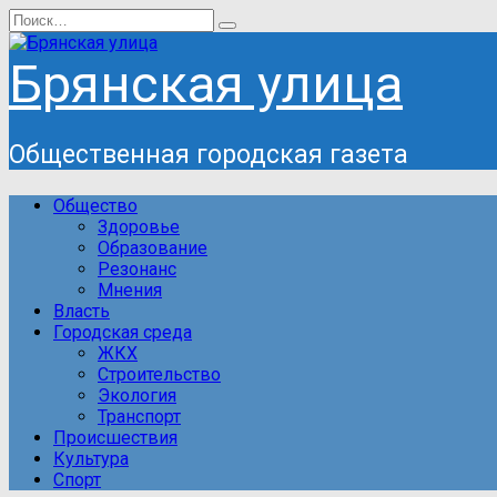
Перейти
Search
к
for:
содержанию
Брянская улица
Общественная городская газета
Общество
Здоровье
Образование
Резонанс
Мнения
Власть
Городская среда
ЖКХ
Строительство
Экология
Транспорт
Происшествия
Культура
Спорт