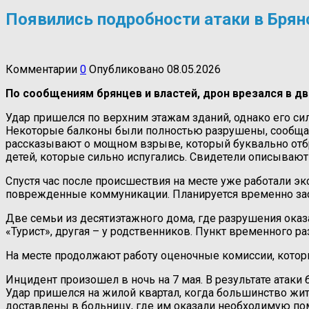
Появились подробности атаки в Брян
Комментарии
0
Опубликовано
08.05.2026
По сообщениям брянцев и властей, дрон врезался в 
Удар пришелся по верхним этажам зданий, однако его сил
Некоторые балконы были полностью разрушены, сообщае
рассказывают о мощном взрыве, который буквально отбра
детей, которые сильно испугались. Свидетели описываю
Спустя час после происшествия на месте уже работали эк
поврежденные коммуникации. Планируется временно зас
Две семьи из десятиэтажного дома, где разрушения оказ
«Турист», другая – у родственников. Пункт временного 
На месте продолжают работу оценочные комиссии, кото
Инцидент произошел в ночь на 7 мая. В результате атаки
Удар пришелся на жилой квартал, когда большинство жит
доставлены в больницу, где им оказали необходимую пом