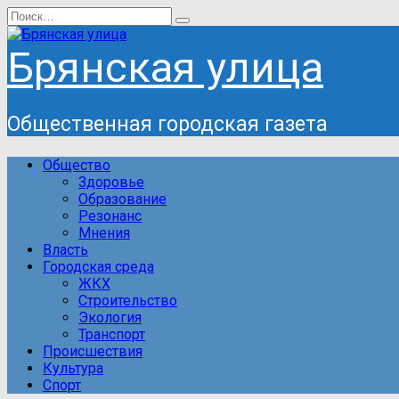
Перейти
Search
к
for:
содержанию
Брянская улица
Общественная городская газета
Общество
Здоровье
Образование
Резонанс
Мнения
Власть
Городская среда
ЖКХ
Строительство
Экология
Транспорт
Происшествия
Культура
Спорт