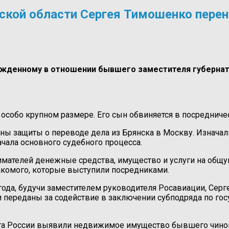
нской области Сергея Тимошенко перен
ужденному в отношении бывшего заместителя губернат
собо крупном размере. Его сын обвиняется в посредничес
оны защиты о переводе дела из Брянска в Москву. Изнача
ачала основного судебного процесса.
имателей денежные средства, имущество и услуги на общую
накомого, которые выступили посредниками.
 года, будучи заместителем руководителя Росавиации, Серг
ли переданы за содействие в заключении субподряда по г
ета России выявили недвижимое имущество бывшего чинов