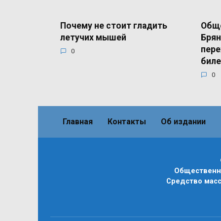
Почему не стоит гладить
Общ
летучих мышей
Брян
пере
0
бил
0
Главная
Контакты
Об издании
Общественно
Средство масс