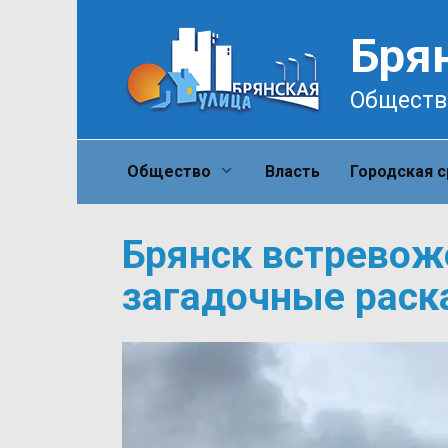
Перейти
к
Бря
содержанию
Обществ
Общество
Власть
Городская 
Брянск встревоже
загадочные раск