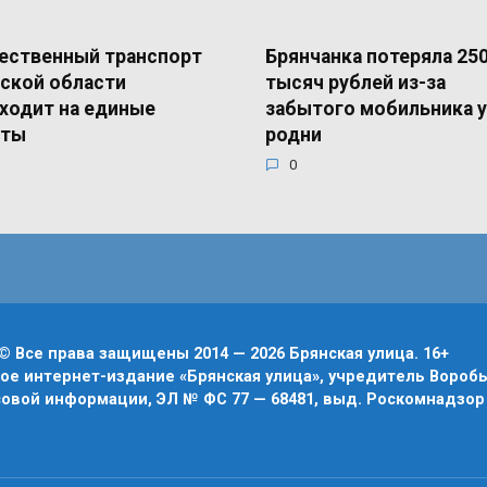
ественный транспорт
Брянчанка потеряла 25
ской области
тысяч рублей из-за
ходит на единые
забытого мобильника у
еты
родни
0
© Все права защищены 2014 — 2026 Брянская улица. 16+
е интернет-издание «Брянская улица», учредитель Воробье
овой информации, ЭЛ № ФС 77 — 68481, выд. Роскомнадзор 