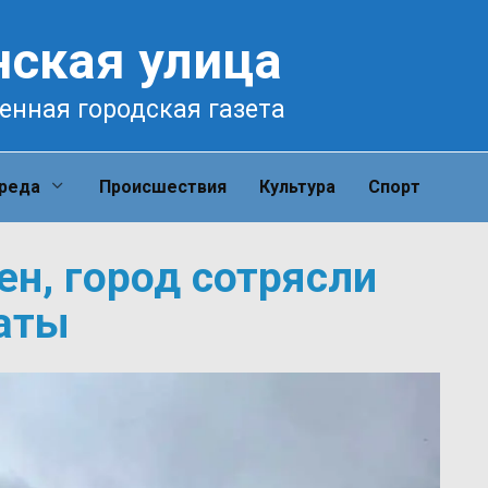
нская улица
енная городская газета
среда
Происшествия
Культура
Спорт
н, город сотрясли
аты