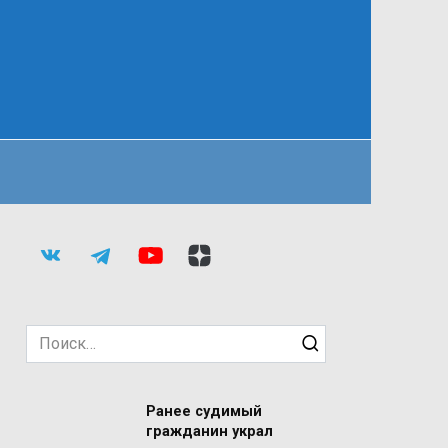
Search
for:
Ранее судимый
гражданин украл