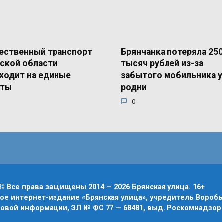
ественный транспорт
Брянчанка потеряла 25
ской области
тысяч рублей из-за
ходит на единые
забытого мобильника у
еты
родни
0
© Все права защищены 2014 — 2026 Брянская улица. 16+
е интернет-издание «Брянская улица», учредитель Воробье
овой информации, ЭЛ № ФС 77 — 68481, выд. Роскомнадзор 