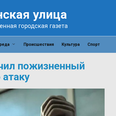
нская улица
енная городская газета
среда
Происшествия
Культура
Спорт
чил пожизненный
 атаку