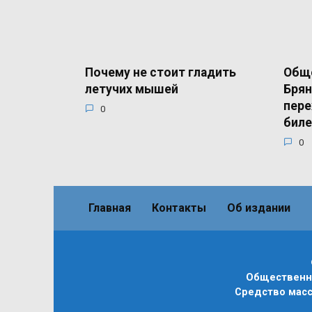
Почему не стоит гладить
Общ
летучих мышей
Брян
пере
0
бил
0
Главная
Контакты
Об издании
Общественно
Средство масс